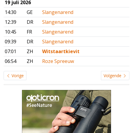
19 juli 2026
14:30
GE
Slangenarend
12:39
DR
Slangenarend
10:45
FR
Slangenarend
09:39
DR
Slangenarend
07:01
ZH
Witstaartkievit
06:54
ZH
Roze Spreeuw
Vorige
Volgende