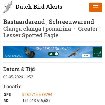
Dutch Bird Alerts
Bastaardarend | Schreeuwarend
Clanga clanga | pomarina
· Greater |
Lesser Spotted Eagle
Datum & Tijd
09-05-2026 11:52
Locatie
GPS
52.62715 5.99294
RD
196,013 515,687