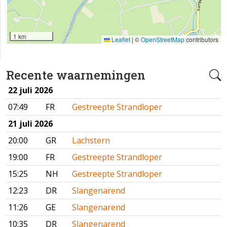
1 km
Leaflet
|
©
OpenStreetMap
contributors
Recente waarnemingen
22 juli 2026
07:49
FR
Gestreepte Strandloper
21 juli 2026
20:00
GR
Lachstern
19:00
FR
Gestreepte Strandloper
15:25
NH
Gestreepte Strandloper
12:23
DR
Slangenarend
11:26
GE
Slangenarend
10:35
DR
Slangenarend