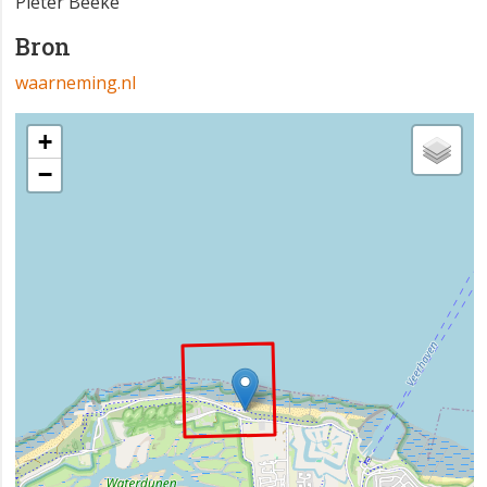
Pieter Beeke
Bron
waarneming.nl
+
−