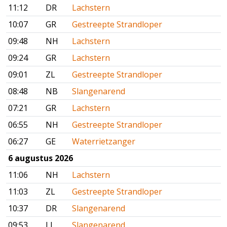
11:12
DR
Lachstern
10:07
GR
Gestreepte Strandloper
09:48
NH
Lachstern
09:24
GR
Lachstern
09:01
ZL
Gestreepte Strandloper
08:48
NB
Slangenarend
07:21
GR
Lachstern
06:55
NH
Gestreepte Strandloper
06:27
GE
Waterrietzanger
6 augustus 2026
11:06
NH
Lachstern
11:03
ZL
Gestreepte Strandloper
10:37
DR
Slangenarend
09:53
LI
Slangenarend