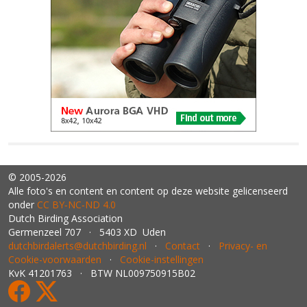
© 2005-2026
Alle foto's en content en content op deze website gelicenseerd
onder
CC BY‑NC‑ND 4.0
Dutch Birding Association
Germenzeel 707 · 5403 XD Uden
dutchbirdalerts@dutchbirding.nl
·
Contact
·
Privacy- en
Cookie-voorwaarden
·
Cookie-instellingen
KvK 41201763 · BTW NL009750915B02