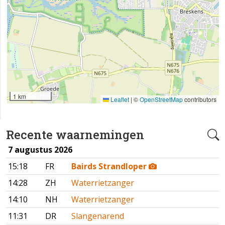
1 km
Leaflet
|
©
OpenStreetMap
contributors
Recente waarnemingen
7 augustus 2026
15:18
FR
Bairds Strandloper
14:28
ZH
Waterrietzanger
14:10
NH
Waterrietzanger
11:31
DR
Slangenarend