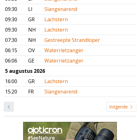
09:30
LI
Slangenarend
09:30
GR
Lachstern
09:30
NH
Lachstern
07:30
NH
Gestreepte Strandloper
06:15
OV
Waterrietzanger
06:06
GE
Waterrietzanger
5 augustus 2026
16:00
GR
Lachstern
15:20
FR
Slangenarend
Volgende