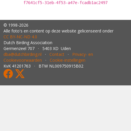
f7641cf5-31eb-4f53-a47e-fcadb1ac2497
© 1998-2026
Alle foto's en content op deze website gelicenseerd onder
CC BY‑NC‑ND 4.0
Dutch Birding Association
Germenzeel 707 · 5403 XD Uden
dba@dutchbirding.nl
·
Contact
·
Privacy- en
Cookievoorwaarden
·
Cookie-instellingen
KvK 41201763 · BTW NL009750915B02