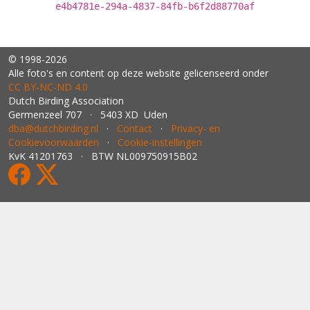
e4b4781e-294a-4837-84fb-b6f2d88770af
© 1998-2026
Alle foto's en content op deze website gelicenseerd onder
CC BY‑NC‑ND 4.0
Dutch Birding Association
Germenzeel 707 · 5403 XD Uden
dba@dutchbirding.nl
·
Contact
·
Privacy- en
Cookievoorwaarden
·
Cookie-instellingen
KvK 41201763 · BTW NL009750915B02