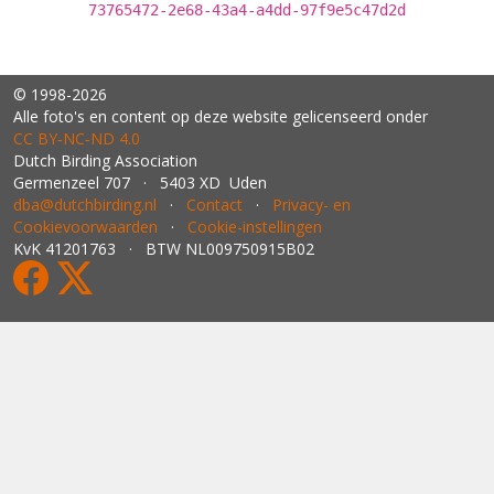
73765472-2e68-43a4-a4dd-97f9e5c47d2d
© 1998-2026
Alle foto's en content op deze website gelicenseerd onder
CC BY‑NC‑ND 4.0
Dutch Birding Association
Germenzeel 707 · 5403 XD Uden
dba@dutchbirding.nl
·
Contact
·
Privacy- en
Cookievoorwaarden
·
Cookie-instellingen
KvK 41201763 · BTW NL009750915B02