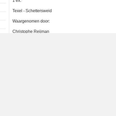
1 ex.
Texel - Schettersweid
Waargenomen door:
Christophe Reijman
Bron
waarneming.nl
Dutch Birding Association