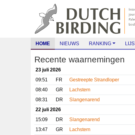
HOME
NIEUWS
RANKING
LIJS
Recente waarnemingen
23 juli 2026
09:51
FR
Gestreepte Strandloper
08:40
GR
Lachstern
08:31
DR
Slangenarend
22 juli 2026
15:09
DR
Slangenarend
13:47
GR
Lachstern