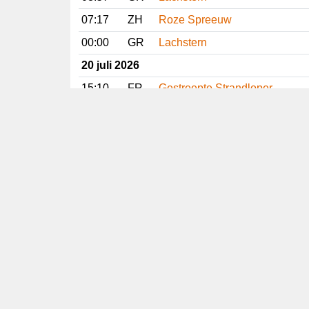
07:17
ZH
Roze Spreeuw
00:00
GR
Lachstern
20 juli 2026
15:10
FR
Gestreepte Strandloper
14:02
FR
Slangenarend
13:12
NH
Dougalls Stern
13:11
DR
Slangenarend
11:51
GE
Slangenarend
Vorige
Volgende
Copyright
© 2005-2026