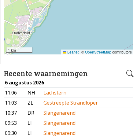
1 km
Leaflet
|
©
OpenStreetMap
contributors
Recente waarnemingen
6 augustus 2026
11:06
NH
Lachstern
11:03
ZL
Gestreepte Strandloper
10:37
DR
Slangenarend
09:53
LI
Slangenarend
09:30
LI
Slangenarend