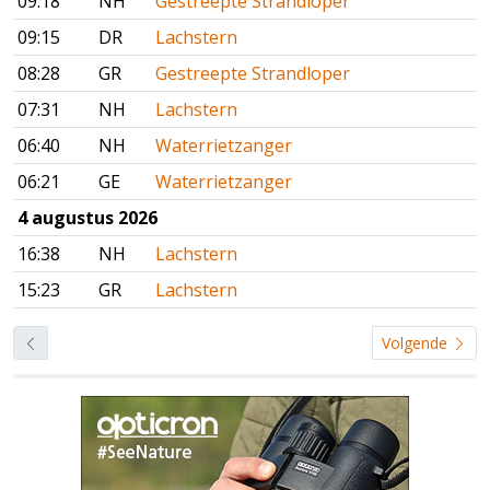
09:18
NH
Gestreepte Strandloper
09:15
DR
Lachstern
08:28
GR
Gestreepte Strandloper
07:31
NH
Lachstern
06:40
NH
Waterrietzanger
06:21
GE
Waterrietzanger
4 augustus 2026
16:38
NH
Lachstern
15:23
GR
Lachstern
Volgende