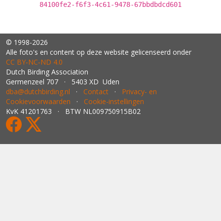
84100fe2-f6f3-4c61-9478-67bbdbdcd601
© 1998-2026
Alle foto's en content op deze website gelicenseerd onder
CC BY‑NC‑ND 4.0
Dutch Birding Association
Germenzeel 707 · 5403 XD Uden
dba@dutchbirding.nl
·
Contact
·
Privacy- en
Cookievoorwaarden
·
Cookie-instellingen
KvK 41201763 · BTW NL009750915B02