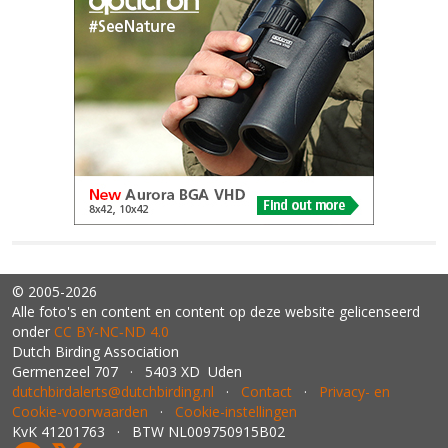
© 2005-2026
Alle foto's en content en content op deze website gelicenseerd
onder
CC BY‑NC‑ND 4.0
Dutch Birding Association
Germenzeel 707 · 5403 XD Uden
dutchbirdalerts@dutchbirding.nl
·
Contact
·
Privacy- en
Cookie-voorwaarden
·
Cookie-instellingen
KvK 41201763 · BTW NL009750915B02