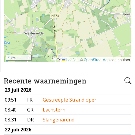
1 km
Leaflet
|
©
OpenStreetMap
contributors
Recente waarnemingen
23 juli 2026
09:51
FR
Gestreepte Strandloper
08:40
GR
Lachstern
08:31
DR
Slangenarend
22 juli 2026