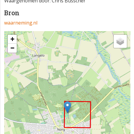
Waargenomen door: Chris Busscher
Bron
waarneming.nl
+
−