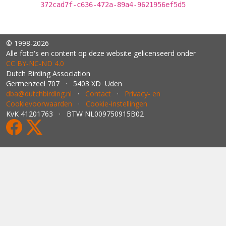
372cad7f-c636-472a-89a4-9621956ef5d5
© 1998-2026
Alle foto's en content op deze website gelicenseerd onder
CC BY‑NC‑ND 4.0
Dutch Birding Association
Germenzeel 707 · 5403 XD Uden
dba@dutchbirding.nl
·
Contact
·
Privacy- en
Cookievoorwaarden
·
Cookie-instellingen
KvK 41201763 · BTW NL009750915B02