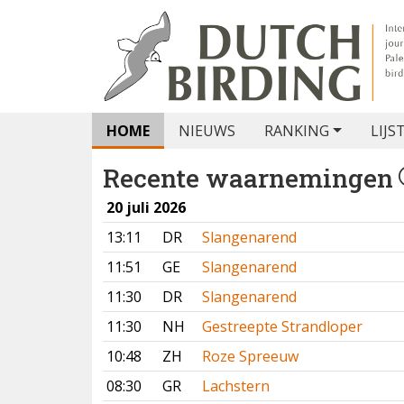
HOME
NIEUWS
RANKING
LIJS
Recente waarnemingen
20 juli 2026
13:11
DR
Slangenarend
11:51
GE
Slangenarend
11:30
DR
Slangenarend
11:30
NH
Gestreepte Strandloper
10:48
ZH
Roze Spreeuw
08:30
GR
Lachstern