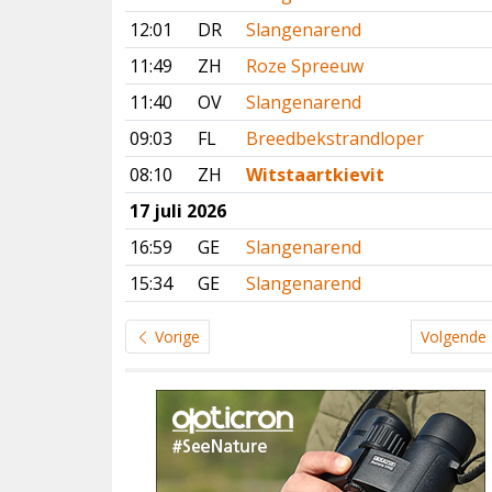
12:01
DR
Slangenarend
11:49
ZH
Roze Spreeuw
11:40
OV
Slangenarend
09:03
FL
Breedbekstrandloper
08:10
ZH
Witstaartkievit
17 juli 2026
16:59
GE
Slangenarend
15:34
GE
Slangenarend
Vorige
Volgende