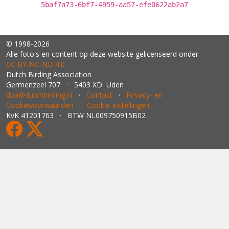
5baf7a73-6bf7-4959-aa57-efe0622ab2a7
© 1998-2026
Alle foto's en content op deze website gelicenseerd onder
CC BY‑NC‑ND 4.0
Dutch Birding Association
Germenzeel 707 · 5403 XD Uden
dba@dutchbirding.nl
·
Contact
·
Privacy- en
Cookievoorwaarden
·
Cookie-instellingen
KvK 41201763 · BTW NL009750915B02