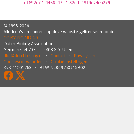
ef692c77-4466-47c7-82cd-19f9e24eb279
© 1998-2026
Alle foto's en content op deze website gelicenseerd onder
CC BY‑NC‑ND 4.0
Dutch Birding Association
Germenzeel 707 · 5403 XD Uden
dba@dutchbirding.nl
·
Contact
·
Privacy- en
Cookievoorwaarden
·
Cookie-instellingen
KvK 41201763 · BTW NL009750915B02