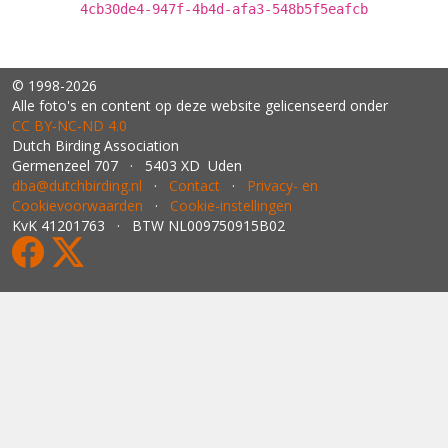
4cb30de4-947f-4b4d-afa3-548b5f5eafcb
© 1998-2026
Alle foto's en content op deze website gelicenseerd onder
CC BY‑NC‑ND 4.0
Dutch Birding Association
Germenzeel 707 · 5403 XD Uden
dba@dutchbirding.nl
·
Contact
·
Privacy- en
Cookievoorwaarden
·
Cookie-instellingen
KvK 41201763 · BTW NL009750915B02