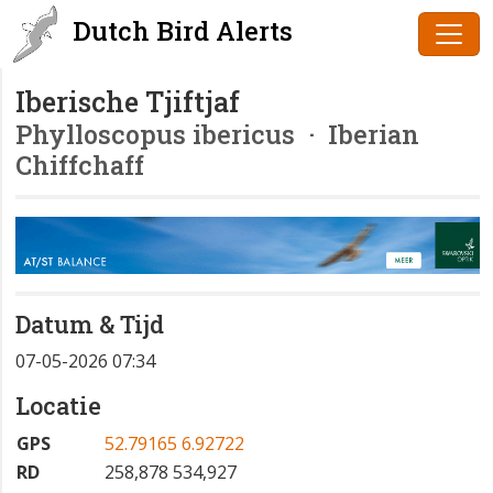
Dutch Bird Alerts
Iberische Tjiftjaf
Phylloscopus ibericus
· Iberian
Chiffchaff
Datum & Tijd
07-05-2026 07:34
Locatie
GPS
52.79165 6.92722
RD
258,878 534,927