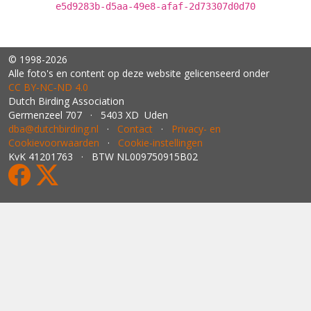
e5d9283b-d5aa-49e8-afaf-2d73307d0d70
© 1998-2026
Alle foto's en content op deze website gelicenseerd onder
CC BY‑NC‑ND 4.0
Dutch Birding Association
Germenzeel 707 · 5403 XD Uden
dba@dutchbirding.nl
·
Contact
·
Privacy- en
Cookievoorwaarden
·
Cookie-instellingen
KvK 41201763 · BTW NL009750915B02