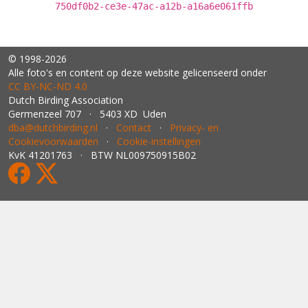
750df0b2-ce3e-47ac-a12b-a16a6e061ffb
© 1998-2026
Alle foto's en content op deze website gelicenseerd onder
CC BY‑NC‑ND 4.0
Dutch Birding Association
Germenzeel 707 · 5403 XD Uden
dba@dutchbirding.nl
·
Contact
·
Privacy- en
Cookievoorwaarden
·
Cookie-instellingen
KvK 41201763 · BTW NL009750915B02