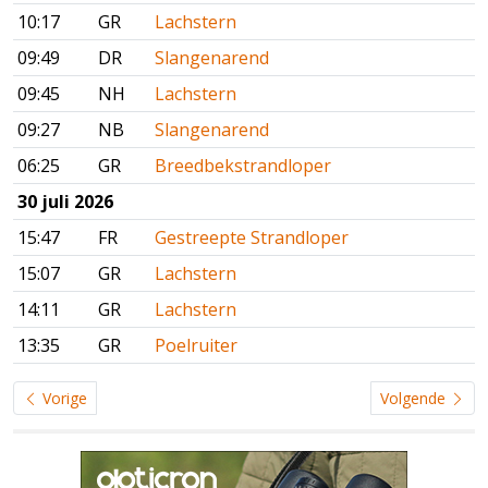
10:17
GR
Lachstern
09:49
DR
Slangenarend
09:45
NH
Lachstern
09:27
NB
Slangenarend
06:25
GR
Breedbekstrandloper
30 juli 2026
15:47
FR
Gestreepte Strandloper
15:07
GR
Lachstern
14:11
GR
Lachstern
13:35
GR
Poelruiter
Vorige
Volgende