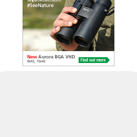
© 2005-2026
Alle foto's en content en content op deze website gelicenseerd
onder
CC BY‑NC‑ND 4.0
Dutch Birding Association
Germenzeel 707 · 5403 XD Uden
dutchbirdalerts@dutchbirding.nl
·
Contact
·
Privacy- en
Cookie-voorwaarden
·
Cookie-instellingen
KvK 41201763 · BTW NL009750915B02