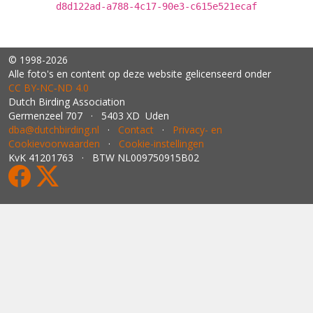
d8d122ad-a788-4c17-90e3-c615e521ecaf
© 1998-2026
Alle foto's en content op deze website gelicenseerd onder
CC BY‑NC‑ND 4.0
Dutch Birding Association
Germenzeel 707 · 5403 XD Uden
dba@dutchbirding.nl
·
Contact
·
Privacy- en
Cookievoorwaarden
·
Cookie-instellingen
KvK 41201763 · BTW NL009750915B02