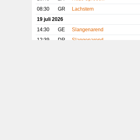
08:30
GR
Lachstern
19 juli 2026
14:30
GE
Slangenarend
12:39
DR
Slangenarend
10:45
FR
Slangenarend
09:39
DR
Slangenarend
07:01
ZH
Witstaartkievit
06:54
ZH
Roze Spreeuw
Vorige
Volgende
Copyright
© 2005-2026