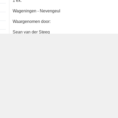
1 ex.
Wageningen - Nevengeul
Waargenomen door:
Sean van der Steeg
Bron
waarneming.nl
Dutch Birding Association