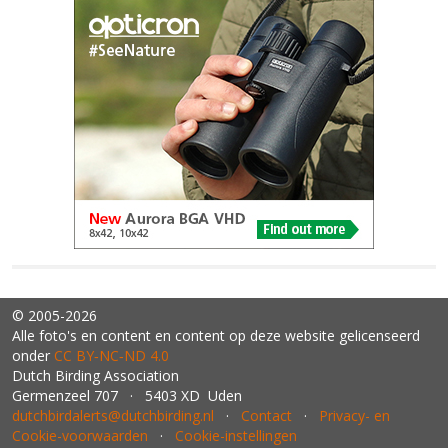
© 2005-2026
Alle foto's en content en content op deze website gelicenseerd
onder
CC BY‑NC‑ND 4.0
Dutch Birding Association
Germenzeel 707 · 5403 XD Uden
dutchbirdalerts@dutchbirding.nl
·
Contact
·
Privacy- en
Cookie-voorwaarden
·
Cookie-instellingen