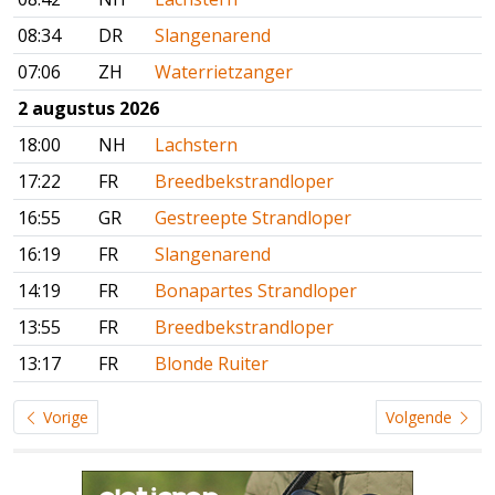
08:34
DR
Slangenarend
07:06
ZH
Waterrietzanger
2 augustus 2026
18:00
NH
Lachstern
17:22
FR
Breedbekstrandloper
16:55
GR
Gestreepte Strandloper
16:19
FR
Slangenarend
14:19
FR
Bonapartes Strandloper
13:55
FR
Breedbekstrandloper
13:17
FR
Blonde Ruiter
Vorige
Volgende