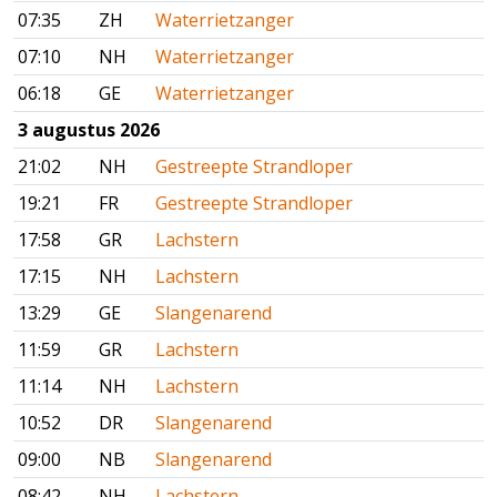
07:35
ZH
Waterrietzanger
07:10
NH
Waterrietzanger
06:18
GE
Waterrietzanger
3 augustus 2026
21:02
NH
Gestreepte Strandloper
19:21
FR
Gestreepte Strandloper
17:58
GR
Lachstern
17:15
NH
Lachstern
13:29
GE
Slangenarend
11:59
GR
Lachstern
11:14
NH
Lachstern
10:52
DR
Slangenarend
09:00
NB
Slangenarend
08:42
NH
Lachstern