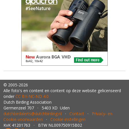
© 2005-2026
Alle foto's en content en content op deze website gelicenseerd
onder
CC BY‑NC‑ND 4.0
Dutch Birding Association
Germenzeel 707 · 5403 XD Uden
dutchbirdalerts@dutchbirding.nl
·
Contact
·
Privacy- en
Cookie-voorwaarden
·
Cookie-instellingen
KvK 41201763 · BTW NL009750915B02