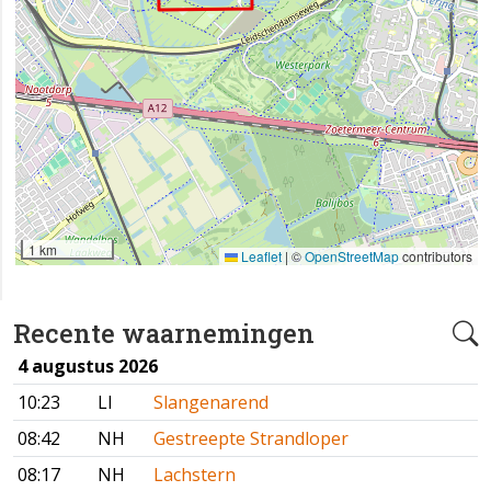
1 km
Leaflet
|
©
OpenStreetMap
contributors
Recente waarnemingen
4 augustus 2026
10:23
LI
Slangenarend
08:42
NH
Gestreepte Strandloper
08:17
NH
Lachstern