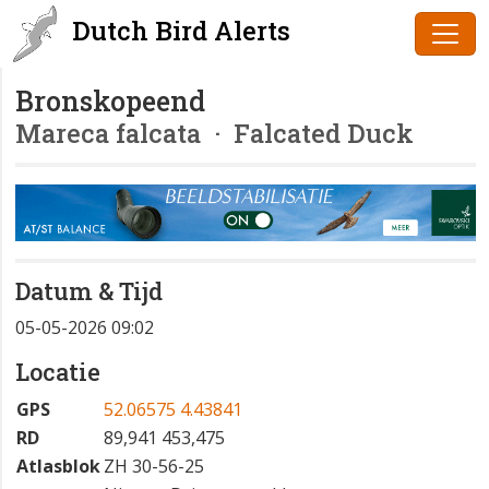
Dutch Bird Alerts
Bronskopeend
Mareca falcata
· Falcated Duck
Datum & Tijd
05-05-2026 09:02
Locatie
GPS
52.06575 4.43841
RD
89,941 453,475
Atlasblok
ZH 30-56-25