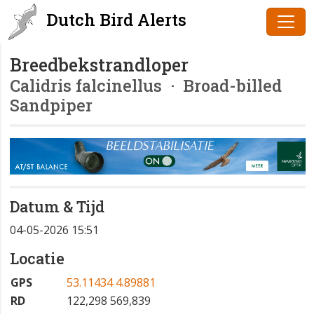
Dutch Bird Alerts
Breedbekstrandloper
Calidris falcinellus
· Broad-billed
Sandpiper
Datum & Tijd
04-05-2026 15:51
Locatie
GPS
53.11434 4.89881
RD
122,298 569,839