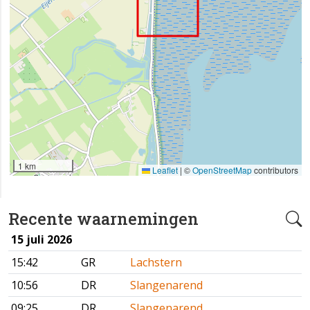
1 km
Leaflet
|
©
OpenStreetMap
contributors
Recente waarnemingen
15 juli 2026
15:42
GR
Lachstern
10:56
DR
Slangenarend
09:25
DR
Slangenarend