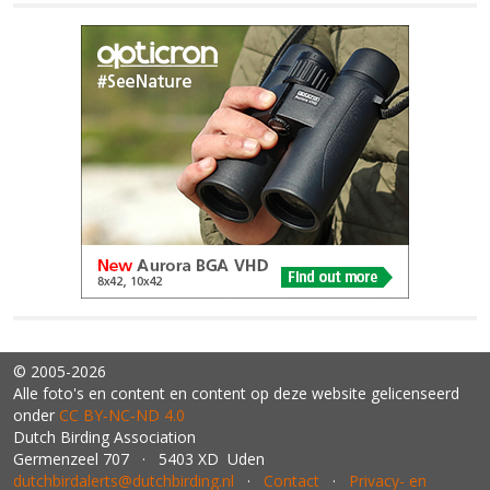
© 2005-2026
Alle foto's en content en content op deze website gelicenseerd
onder
CC BY‑NC‑ND 4.0
Dutch Birding Association
Germenzeel 707 · 5403 XD Uden
dutchbirdalerts@dutchbirding.nl
·
Contact
·
Privacy- en