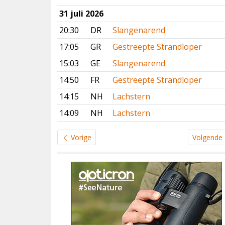
31 juli 2026
20:30
DR
Slangenarend
17:05
GR
Gestreepte Strandloper
15:03
GE
Slangenarend
14:50
FR
Gestreepte Strandloper
14:15
NH
Lachstern
14:09
NH
Lachstern
Vorige
Volgende