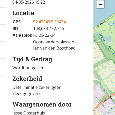
04-05-2026 15:22
−
Locatie
GPS
52.42249 5.29434
RD
148,683 492,746
Atlasblok
FL 26-22-34
Oostvaardersplassen
Jan van den Boschpad
Tijd & Gedrag
Wordt nu gezien
Zekerheid
Determinatie zeker, geen
kleedgegevens
Waargenomen door
Jesse Oosterhuis