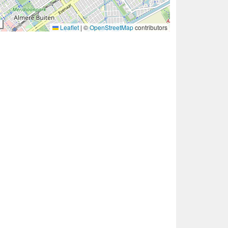
Leaflet
|
©
OpenStreetMap
contributors