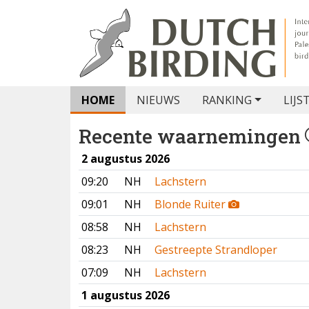
HOME
NIEUWS
RANKING
LIJS
Recente waarnemingen
2 augustus 2026
09:20
NH
Lachstern
09:01
NH
Blonde Ruiter
08:58
NH
Lachstern
08:23
NH
Gestreepte Strandloper
07:09
NH
Lachstern
1 augustus 2026