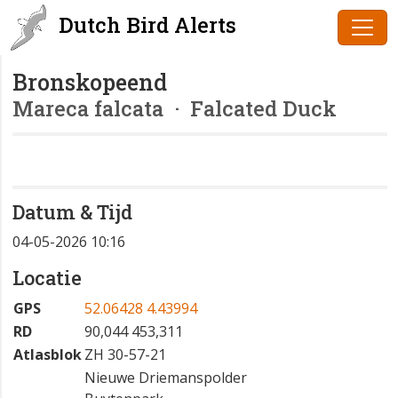
Dutch Bird Alerts
Bronskopeend
Mareca falcata
· Falcated Duck
Datum & Tijd
04-05-2026 10:16
Locatie
GPS
52.06428 4.43994
RD
90,044 453,311
Atlasblok
ZH 30-57-21
Nieuwe Driemanspolder