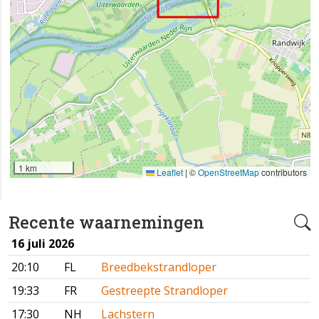
1 km
Leaflet
|
©
OpenStreetMap
contributors
Recente waarnemingen
16 juli 2026
20:10
FL
Breedbekstrandloper
19:33
FR
Gestreepte Strandloper
17:30
NH
Lachstern