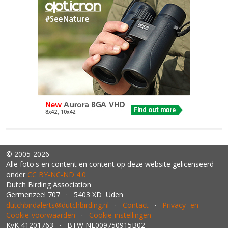
© 2005-2026
Alle foto's en content en content op deze website gelicenseerd
onder
CC BY‑NC‑ND 4.0
Dutch Birding Association
Germenzeel 707 · 5403 XD Uden
dutchbirdalerts@dutchbirding.nl
·
Contact
·
Privacy- en
Cookie-voorwaarden
·
Cookie-instellingen
KvK 41201763 · BTW NL009750915B02