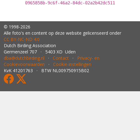
0965858b-9c6f-46a2-84dc-02a2b42dc511
© 1998-2026
Alle foto's en content op deze website gelicenseerd onder
CC BY‑NC‑ND 4.0
Dutch Birding Association
Germenzeel 707 · 5403 XD Uden
dba@dutchbirding.nl
·
Contact
·
Privacy- en
Cookievoorwaarden
·
Cookie-instellingen
KvK 41201763 · BTW NL009750915B02