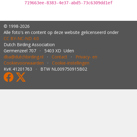
719663ee-8383-4e37-abd5-73c6309dd1ef
© 1998-2026
Alle foto's en content op deze website gelicenseerd onder
CC BY‑NC‑ND 4.0
Dutch Birding Association
Germenzeel 707 · 5403 XD Uden
dba@dutchbirding.nl
·
Contact
·
Privacy- en
Cookievoorwaarden
·
Cookie-instellingen
KvK 41201763 · BTW NL009750915B02