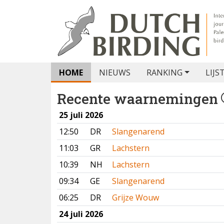
HOME
NIEUWS
RANKING
LIJS
Recente waarnemingen
25 juli 2026
12:50
DR
Slangenarend
11:03
GR
Lachstern
10:39
NH
Lachstern
09:34
GE
Slangenarend
06:25
DR
Grijze Wouw
24 juli 2026