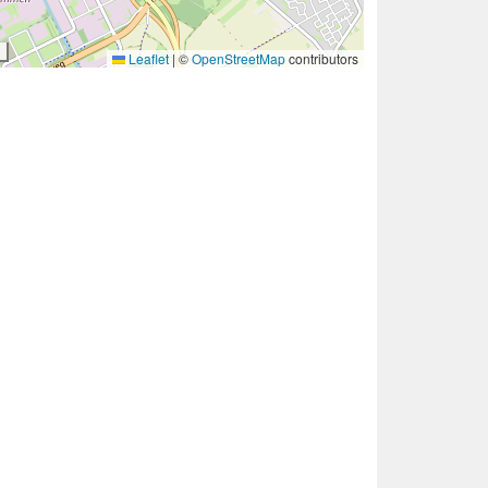
Leaflet
|
©
OpenStreetMap
contributors