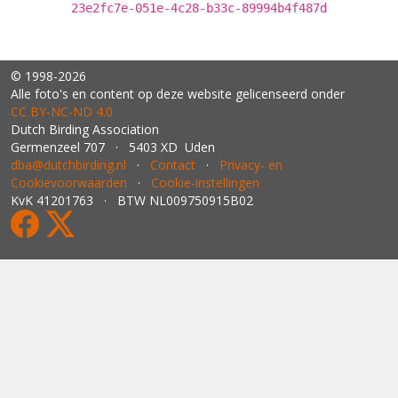
23e2fc7e-051e-4c28-b33c-89994b4f487d
© 1998-2026
Alle foto's en content op deze website gelicenseerd onder
CC BY‑NC‑ND 4.0
Dutch Birding Association
Germenzeel 707 · 5403 XD Uden
dba@dutchbirding.nl
·
Contact
·
Privacy- en
Cookievoorwaarden
·
Cookie-instellingen
KvK 41201763 · BTW NL009750915B02