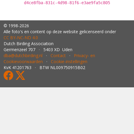
d4ce8fba-831c-4d98-81f6-e3ae9fa5c805
© 1998-2026
Alle foto's en content op deze website gelicenseerd onder
CC BY‑NC‑ND 4.0
Dutch Birding Association
Germenzeel 707 · 5403 XD Uden
dba@dutchbirding.nl
·
Contact
·
Privacy- en
Cookievoorwaarden
·
Cookie-instellingen
KvK 41201763 · BTW NL009750915B02