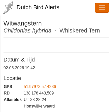
Dutch Bird Alerts
Witwangstern
Chlidonias hybrida
· Whiskered
Tern
Datum & Tijd
02-05-2026 19:42
Locatie
GPS
51.97973 5.14236
RD
138,178 443,509
Atlasblok
UT 38-28-24