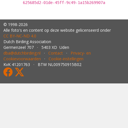
625685d2-01de-45ff-9c49-1a15b269907a
© 1998-2026
Alle foto's en content op deze website gelicenseerd onder
CC BY‑NC‑ND 4.0
Dutch Birding Association
Germenzeel 707 · 5403 XD Uden
dba@dutchbirding.nl
·
Contact
·
Privacy- en
Cookievoorwaarden
·
Cookie-instellingen
KvK 41201763 · BTW NL009750915B02