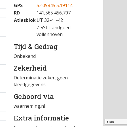
GPS
52.09845 5.19114
RD
141,565 456,707
Atlasblok
UT 32-41-42
ZeiSt. Landgoed
vollenhoven
Tijd & Gedrag
Onbekend
Zekerheid
Determinatie zeker, geen
kleedgegevens
Gehoord via
waarneming.nl
Extra informatie
1 km