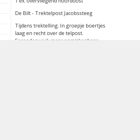
1 ex. overvliegend noordoost
De Bilt - Trektelpost Jacobssteeg
Tijdens trektelling. In groepje boertjes
laag en recht over de telpost.
Secondenwerk maar onmiskenbaar,
incl. afwijkende vlucht, Mogelijk zat er
nog eentje tussen....
Waargenomen door:
eckhart heunks
Bron
waarneming.nl
Dutch Birding Association
Germenzeel 707 · 5403 XD Uden