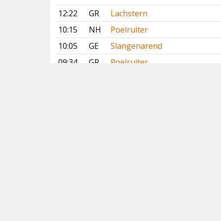
12:22
GR
Lachstern
10:15
NH
Poelruiter
10:05
GE
Slangenarend
09:34
GR
Poelruiter
08:50
DR
Slangenarend
08:26
NH
Grote Kanoet
08:17
GR
Lachstern
Vorige
Volgende
Copyright
© 2005-2026
Alle foto's en content en content op deze website