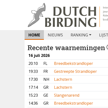
HOME
NIEUWS
RANKING
LIJS
Recente waarnemingen
16 juli 2026
20:10
FL
Breedbekstrandloper
19:33
FR
Gestreepte Strandloper
17:30
NH
Lachstern
17:14
GR
Lachstern
15:23
GE
Slangenarend
14:36
GR
Breedbekstrandloper