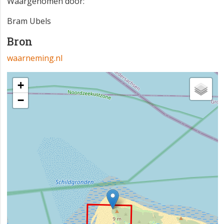
Waargenomen door:
Bram Ubels
Bron
waarneming.nl
+
−