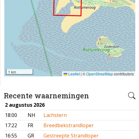
1 km
Leaflet
|
©
OpenStreetMap
contributors
Recente waarnemingen
2 augustus 2026
18:00
NH
Lachstern
17:22
FR
Breedbekstrandloper
16:55
GR
Gestreepte Strandloper