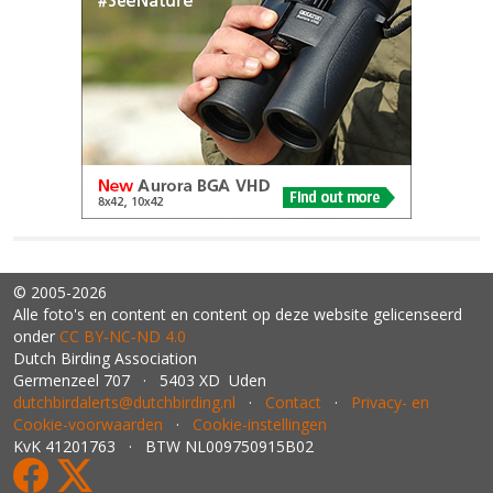
© 2005-2026
Alle foto's en content en content op deze website gelicenseerd
onder
CC BY‑NC‑ND 4.0
Dutch Birding Association
Germenzeel 707 · 5403 XD Uden
dutchbirdalerts@dutchbirding.nl
·
Contact
·
Privacy- en
Cookie-voorwaarden
·
Cookie-instellingen
KvK 41201763 · BTW NL009750915B02