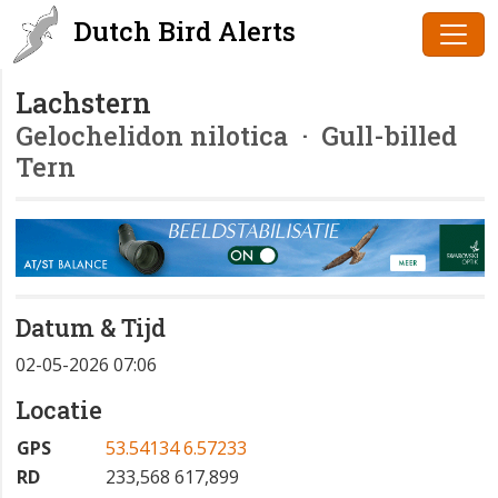
Dutch Bird Alerts
Lachstern
Gelochelidon nilotica
· Gull-billed
Tern
Datum & Tijd
02-05-2026 07:06
Locatie
GPS
53.54134 6.57233
RD
233,568 617,899