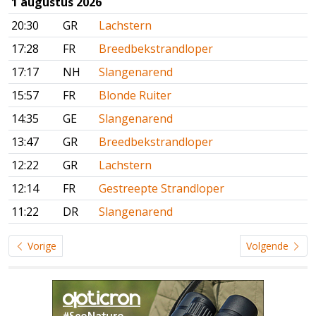
1 augustus 2026
20:30
GR
Lachstern
17:28
FR
Breedbekstrandloper
17:17
NH
Slangenarend
15:57
FR
Blonde Ruiter
14:35
GE
Slangenarend
13:47
GR
Breedbekstrandloper
12:22
GR
Lachstern
12:14
FR
Gestreepte Strandloper
11:22
DR
Slangenarend
Vorige
Volgende