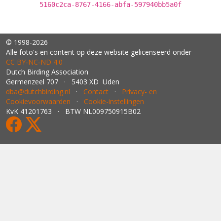
5160c2ca-8767-4166-abfa-597940bb5a0f
© 1998-2026
Alle foto's en content op deze website gelicenseerd onder
CC BY‑NC‑ND 4.0
Dutch Birding Association
Germenzeel 707 · 5403 XD Uden
dba@dutchbirding.nl
·
Contact
·
Privacy- en
Cookievoorwaarden
·
Cookie-instellingen
KvK 41201763 · BTW NL009750915B02