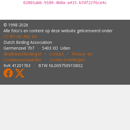
02801abb-9189-4b8a-a415-b7df22f6ce4c
© 1998-2026
Alle foto's en content op deze website gelicenseerd onder
CC BY‑NC‑ND 4.0
Dutch Birding Association
Germenzeel 707 · 5403 XD Uden
dba@dutchbirding.nl
·
Contact
·
Privacy- en
Cookievoorwaarden
·
Cookie-instellingen
KvK 41201763 · BTW NL009750915B02