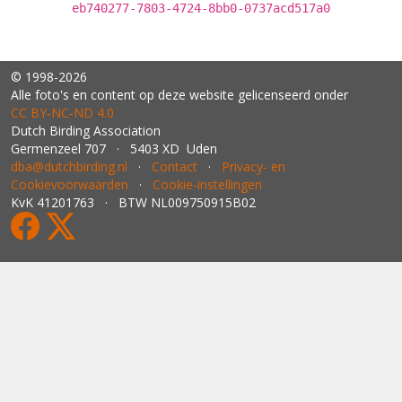
eb740277-7803-4724-8bb0-0737acd517a0
© 1998-2026
Alle foto's en content op deze website gelicenseerd onder
CC BY‑NC‑ND 4.0
Dutch Birding Association
Germenzeel 707 · 5403 XD Uden
dba@dutchbirding.nl
·
Contact
·
Privacy- en
Cookievoorwaarden
·
Cookie-instellingen
KvK 41201763 · BTW NL009750915B02