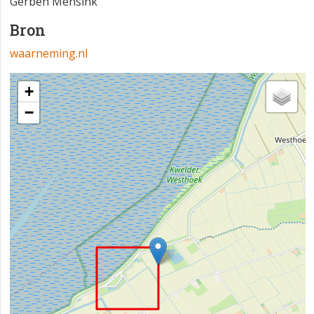
Gerben Mensink
Bron
waarneming.nl
+
−