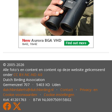
© 2005-2026
Alle foto's en content en content op deze website gelicenseerd
onder
CC BY‑NC‑ND 4.0
Dutch Birding Association
Germenzeel 707 · 5403 XD Uden
dutchbirdalerts@dutchbirding.nl
·
Contact
·
Privacy- en
Cookie-voorwaarden
·
Cookie-instellingen
KvK 41201763 · BTW NL009750915B02