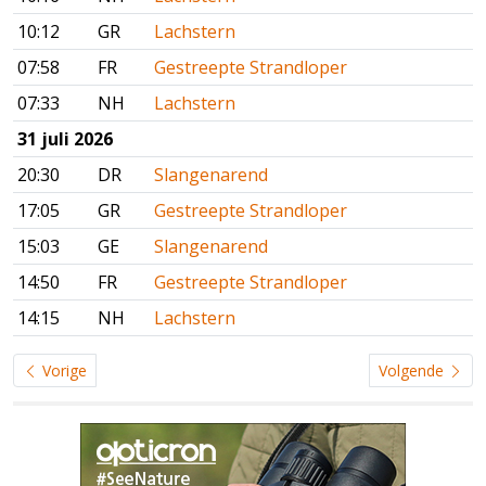
10:12
GR
Lachstern
07:58
FR
Gestreepte Strandloper
07:33
NH
Lachstern
31 juli 2026
20:30
DR
Slangenarend
17:05
GR
Gestreepte Strandloper
15:03
GE
Slangenarend
14:50
FR
Gestreepte Strandloper
14:15
NH
Lachstern
Vorige
Volgende