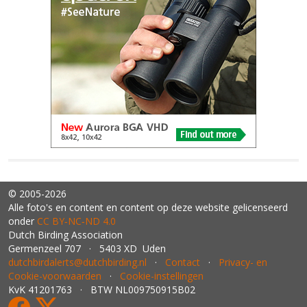
© 2005-2026
Alle foto's en content en content op deze website gelicenseerd
onder
CC BY‑NC‑ND 4.0
Dutch Birding Association
Germenzeel 707 · 5403 XD Uden
dutchbirdalerts@dutchbirding.nl
·
Contact
·
Privacy- en
Cookie-voorwaarden
·
Cookie-instellingen
KvK 41201763 · BTW NL009750915B02