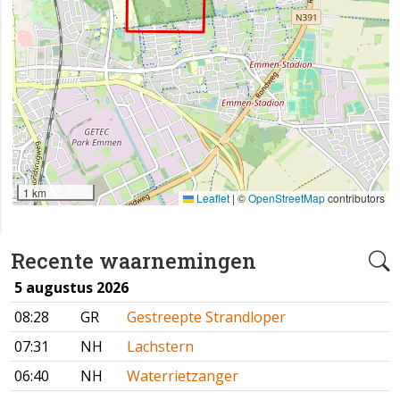
1 km
Leaflet
|
©
OpenStreetMap
contributors
Recente waarnemingen
5 augustus 2026
08:28
GR
Gestreepte Strandloper
07:31
NH
Lachstern
06:40
NH
Waterrietzanger