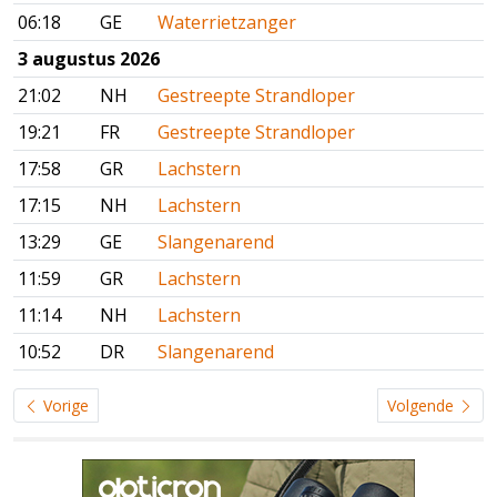
06:18
GE
Waterrietzanger
3 augustus 2026
21:02
NH
Gestreepte Strandloper
19:21
FR
Gestreepte Strandloper
17:58
GR
Lachstern
17:15
NH
Lachstern
13:29
GE
Slangenarend
11:59
GR
Lachstern
11:14
NH
Lachstern
10:52
DR
Slangenarend
Vorige
Volgende