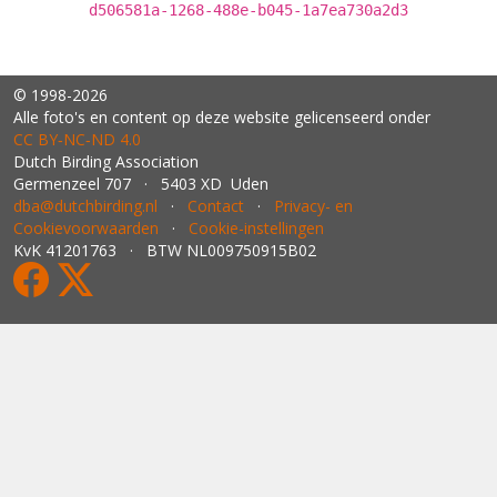
d506581a-1268-488e-b045-1a7ea730a2d3
© 1998-2026
Alle foto's en content op deze website gelicenseerd onder
CC BY‑NC‑ND 4.0
Dutch Birding Association
Germenzeel 707 · 5403 XD Uden
dba@dutchbirding.nl
·
Contact
·
Privacy- en
Cookievoorwaarden
·
Cookie-instellingen
KvK 41201763 · BTW NL009750915B02