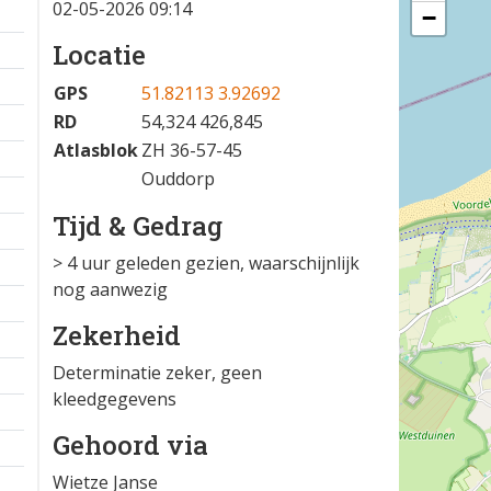
02-05-2026 09:14
−
Locatie
GPS
51.82113 3.92692
RD
54,324 426,845
Atlasblok
ZH 36-57-45
Ouddorp
Tijd & Gedrag
> 4 uur geleden gezien, waarschijnlijk
nog aanwezig
Zekerheid
Determinatie zeker, geen
kleedgegevens
Gehoord via
Wietze Janse