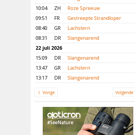
10:04
ZH
Roze Spreeuw
09:51
FR
Gestreepte Strandloper
08:40
GR
Lachstern
08:31
DR
Slangenarend
22 juli 2026
15:09
DR
Slangenarend
13:47
GR
Lachstern
13:17
DR
Slangenarend
Vorige
Volgende