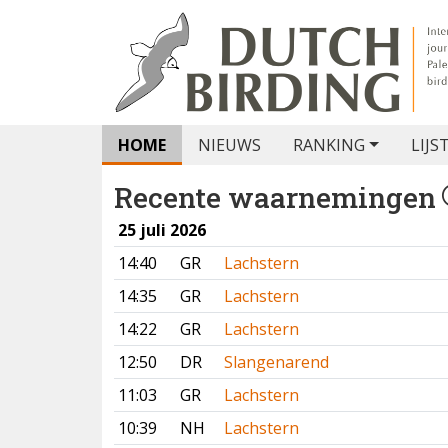
HOME
NIEUWS
RANKING
LIJS
Recente waarnemingen
25 juli 2026
14:40
GR
Lachstern
14:35
GR
Lachstern
14:22
GR
Lachstern
12:50
DR
Slangenarend
11:03
GR
Lachstern
10:39
NH
Lachstern