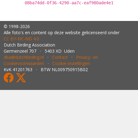
08ba74dd-0f36-4290-aa7c-eaf980ade4e1
© 1998-2026
Alle foto's en content op deze website gelicenseerd onder
CC BY‑NC‑ND 4.0
Dutch Birding Association
Germenzeel 707 · 5403 XD Uden
dba@dutchbirding.nl
·
Contact
·
Privacy- en
Cookievoorwaarden
·
Cookie-instellingen
KvK 41201763 · BTW NL009750915B02