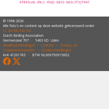
4f843ce6-d9c1-45d2-b833-0d3c3f32f447
© 1998-2026
Alle foto's en content op deze website gelicenseerd onder
CC BY‑NC‑ND 4.0
Dutch Birding Association
Germenzeel 707 · 5403 XD Uden
dba@dutchbirding.nl
·
Contact
·
Privacy- en
Cookievoorwaarden
·
Cookie-instellingen
KvK 41201763 · BTW NL009750915B02