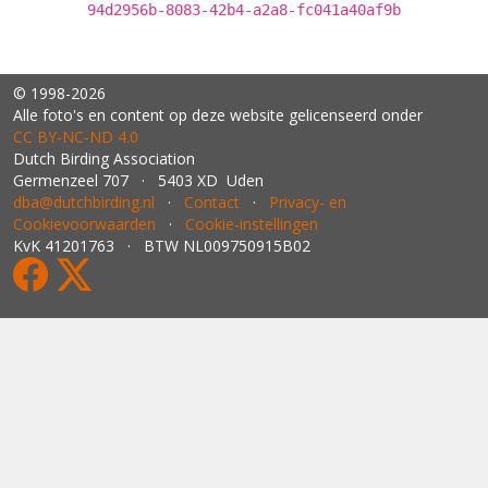
94d2956b-8083-42b4-a2a8-fc041a40af9b
© 1998-2026
Alle foto's en content op deze website gelicenseerd onder
CC BY‑NC‑ND 4.0
Dutch Birding Association
Germenzeel 707 · 5403 XD Uden
dba@dutchbirding.nl
·
Contact
·
Privacy- en
Cookievoorwaarden
·
Cookie-instellingen
KvK 41201763 · BTW NL009750915B02