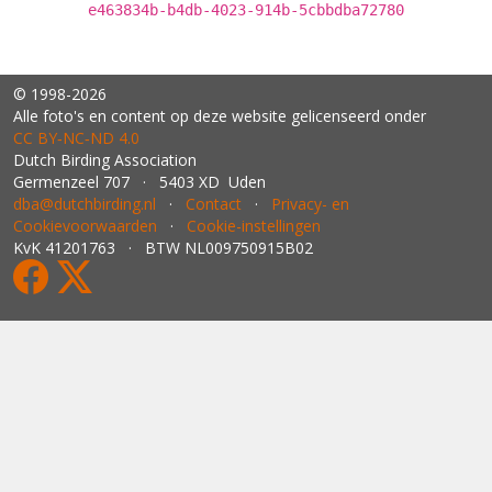
e463834b-b4db-4023-914b-5cbbdba72780
© 1998-2026
Alle foto's en content op deze website gelicenseerd onder
CC BY‑NC‑ND 4.0
Dutch Birding Association
Germenzeel 707 · 5403 XD Uden
dba@dutchbirding.nl
·
Contact
·
Privacy- en
Cookievoorwaarden
·
Cookie-instellingen
KvK 41201763 · BTW NL009750915B02