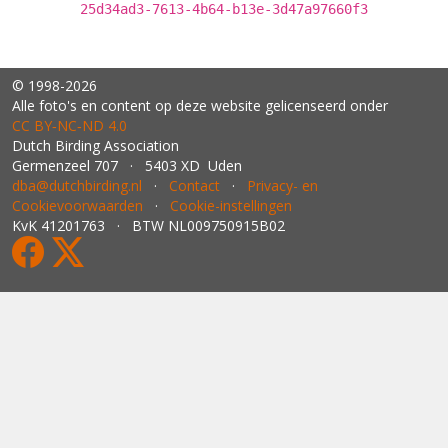
25d34ad3-7613-4b64-b13e-3d47a97660f3
© 1998-2026
Alle foto's en content op deze website gelicenseerd onder
CC BY‑NC‑ND 4.0
Dutch Birding Association
Germenzeel 707 · 5403 XD Uden
dba@dutchbirding.nl
·
Contact
·
Privacy- en
Cookievoorwaarden
·
Cookie-instellingen
KvK 41201763 · BTW NL009750915B02