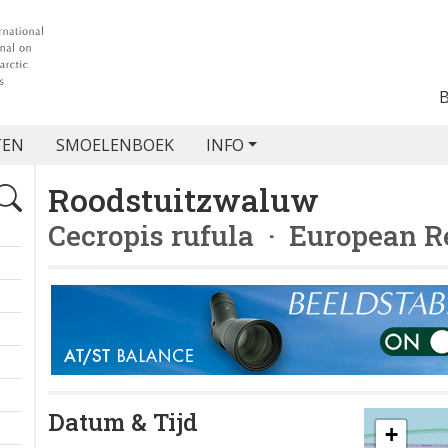
TEN
SMOELENBOEK
INFO
Roodstuitzwaluw
Cecropis rufula
· European R
Datum & Tijd
+