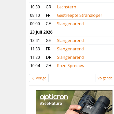
10:30
GR
Lachstern
08:10
FR
Gestreepte Strandloper
00:00
GE
Slangenarend
23 juli 2026
13:41
GE
Slangenarend
11:53
FR
Slangenarend
11:20
DR
Slangenarend
10:04
ZH
Roze Spreeuw
Vorige
Volgende