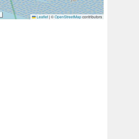
Leaflet
|
©
OpenStreetMap
contributors