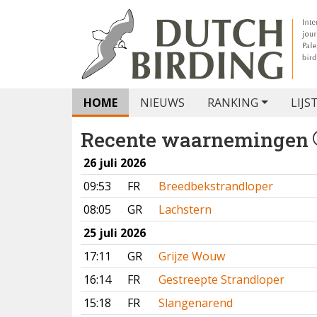
HOME
NIEUWS
RANKING
LIJS
Recente waarnemingen
26 juli 2026
09:53
FR
Breedbekstrandloper
08:05
GR
Lachstern
25 juli 2026
17:11
GR
Grijze Wouw
16:14
FR
Gestreepte Strandloper
15:18
FR
Slangenarend