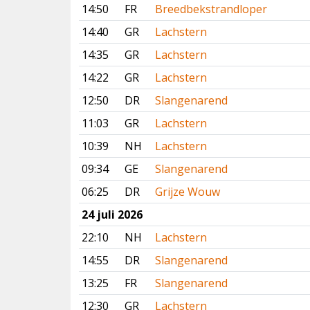
14:50
FR
Breedbekstrandloper
14:40
GR
Lachstern
14:35
GR
Lachstern
14:22
GR
Lachstern
12:50
DR
Slangenarend
11:03
GR
Lachstern
10:39
NH
Lachstern
09:34
GE
Slangenarend
06:25
DR
Grijze Wouw
24 juli 2026
22:10
NH
Lachstern
14:55
DR
Slangenarend
13:25
FR
Slangenarend
12:30
GR
Lachstern