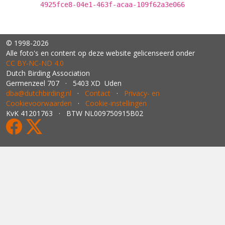
4925fce8-04e1-463f-acaa-109f62a3e066
© 1998-2026
Alle foto's en content op deze website gelicenseerd onder
CC BY‑NC‑ND 4.0
Dutch Birding Association
Germenzeel 707 · 5403 XD Uden
dba@dutchbirding.nl
·
Contact
·
Privacy- en
Cookievoorwaarden
·
Cookie-instellingen
KvK 41201763 · BTW NL009750915B02