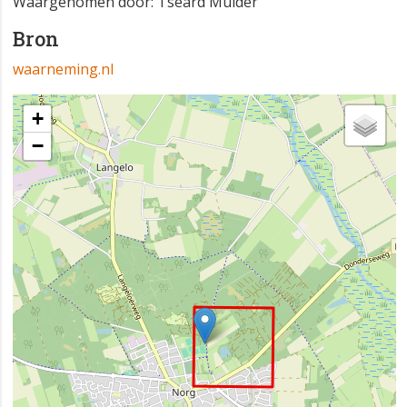
Waargenomen door: Tseard Mulder
Bron
waarneming.nl
+
−