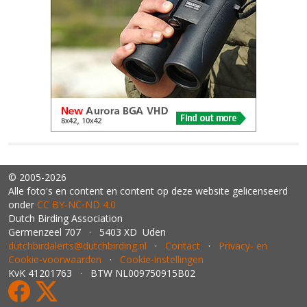
© 2005-2026
Alle foto's en content en content op deze website gelicenseerd
onder
CC BY‑NC‑ND 4.0
Dutch Birding Association
Germenzeel 707 · 5403 XD Uden
dutchbirdalerts@dutchbirding.nl
·
Contact
·
Privacy- en
Cookie-voorwaarden
·
Cookie-instellingen
KvK 41201763 · BTW NL009750915B02